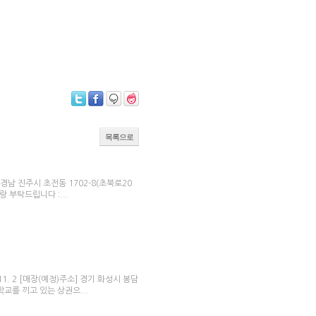
 상구비어 박효신닭꼬치 맛있는술집여기미술관
 성공창업아이템 프렌차이즈창업 유망프랜차이즈
프랜차이즈가맹사업
체인점모집 체인점모집대행
맹사업
목록으로
 경남 진주시 초전동 1702-8(초북로20
랑 부탁드립니다 :...
. 2 [매장(예정)주소] 경기 화성시 봉담
학교를 끼고 있는 상권으...