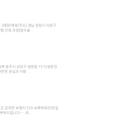
1 [매장(예정)주소] 경남 창원시 의창구
템 선정 과정]암수술 ...
 충북 청주시 상당구 영운동 73-5(영운천
따뜻한 관심과 사랑...
성군 감곡면 오향리 533-4(북부로83번길
부탁드립니다~ - 최...