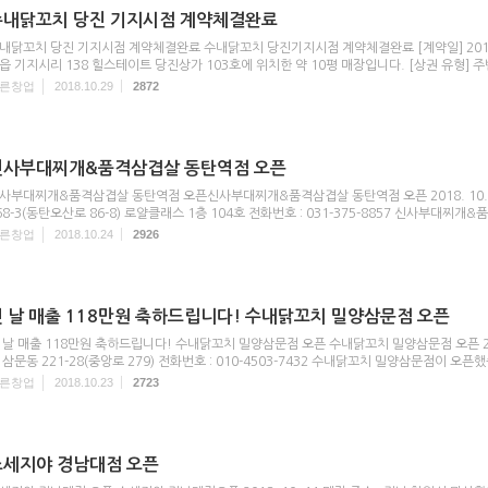
수내닭꼬치 당진 기지시점 계약체결완료
내닭꼬치 당진 기지시점 계약체결완료 수내닭꼬치 당진기지시점 계약체결완료 [계약일] 2018. 1
읍 기지시리 138 힐스테이트 당진상가 103호에 위치한 약 10평 매장입니다. [상권 유형] 주
른창업
2018.10.29
2872
신사부대찌개&품격삼겹살 동탄역점 오픈
사부대찌개&품격삼겹살 동탄역점 오픈신사부대찌개&품격삼겹살 동탄역점 오픈 2018. 10. 1
68-3(동탄오산로 86-8) 로얄클래스 1층 104호 전화번호 : 031-375-8857 신사부대찌개&품
른창업
2018.10.24
2926
첫 날 매출 118만원 축하드립니다! 수내닭꼬치 밀양삼문점 오픈
 날 매출 118만원 축하드립니다! 수내닭꼬치 밀양삼문점 오픈 수내닭꼬치 밀양삼문점 오픈 2018
 삼문동 221-28(중앙로 279) 전화번호 : 010-4503-7432 수내닭꼬치 밀양삼문점이 오픈했
른창업
2018.10.23
2723
소세지야 경남대점 오픈