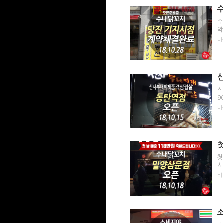
수
악
바
신
9
바
첫
시
바