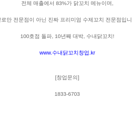
전체 매출에서
83%
가 닭꼬치 메뉴이며
,
말로만 전문점이 아닌 진짜 프리미엄 수제꼬치 전문점입
100
호점 돌파
, 10
년째 대박
,
수내닭꼬치
!
www.
수내닭꼬치창업
.kr
[창업문의]
1833-6703
7 서희원꼬지닷컴 수꼬치 최군맥주 오닭꼬치 꼬지사께 오사카부루스 램플러스 와닭꼬치 청춘싸롱 마약먹태 투다리
식당 꼬지마루 봉구비어 몽구비어 몬스터쉐프 포차어게인 크래프트한스 청담이상 꼬지사께 엉클비어 달구비어 다미