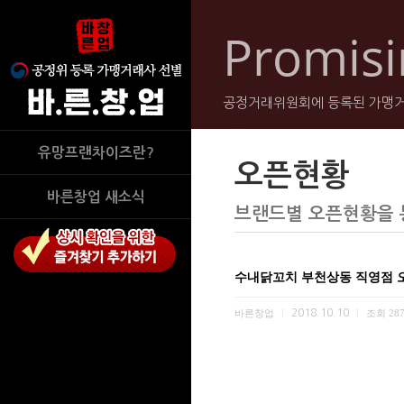
Promisi
공정거래위원회에 등록된 가맹거
유망프랜차이즈란?
오픈현황
바른창업 새소식
브랜드별 오픈현황을 
수내닭꼬치 부천상동 직영점 오픈
바른창업
2018.10.10
조회
28
|
|