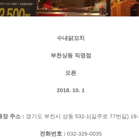
수내닭꼬치
부천상동 직영점
오픈
2018. 10. 1
매장 주소
:
경기도 부천시 상동
532-1(
길주로
77
번길
) 19
전화번호
:
032-326-0035