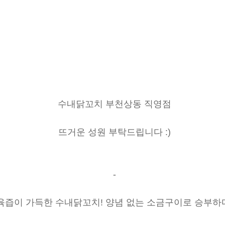
수내닭꼬치 부천상동 직영점
뜨거운 성원 부탁드립니다
:)
-
육즙이 가득한 수내닭꼬치
!
양념 없는 소금구이로 승부하