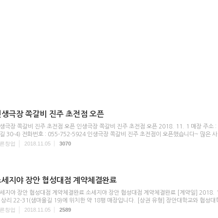
 종로1번가 삼오칠싸롱 경성양꼬치 오춘자비어 김철수씨의맥주상회 사나포차 노가리앤비어 말자싸롱 훅스꼬치
929 불난술집 산카이 쿨럭 이자카야 하루 모로 청년창업 소자본창업 남자창업 프랜차이즈 창업 소자본창업
업 유망프랜차이즈 소자본창업 창업아이템 가맹점모집 가맹점모집대행 프랜차이즈영업 프랜차이즈영업대행 
랜차이즈인큐베이팅 가맹점모집광고 프렌차이즈인큐베이팅 프렌차이즈영업 프렌차이즈영엉대행 프렌차이즈가
인생극장 쪽갈비 진주 초전점 오픈
생극장 쪽갈비 진주 초전점 오픈 인생극장 쪽갈비 진주 초전점 오픈 2018. 11. 1 매장 주소 :
길 30-4) 전화번호 : 055-752-5924 인생극장 쪽갈비 진주 초전점이 오픈했습니다~ 많은 사
른창업
2018.11.05
3070
소세지야 장안 협성대점 계약체결완료
세지야 장안 협성대점 계약체결완료 소세지야 장안 협성대점 계약체결완료 [계약일] 2018. 11
 상리 22-31(샘마을길 19)에 위치한 약 18평 매장입니다. [상권 유형] 장안대학교와 협성대
른창업
2018.11.05
2589