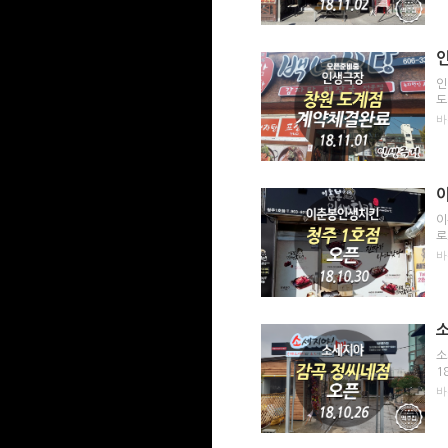
인
도
바
이
로
바
소
1
바