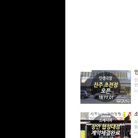
개집비어 고고켄터키 섬마을치킨 구노포차
불대포 청담이상 치맥스 산카이 경성주막1
바른창업9개추천 부부창업 남자소자본창
프
인
번
바
소
읍
바